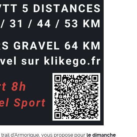
du trail d'Armorique, vous propose pour
le dimanche