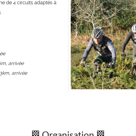
e de 4 circuits adaptés à
.
vée
km, arrivée
3km, arrivée
🏁 Organisation 🏁