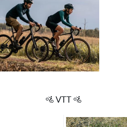
🚵 VTT 🚵