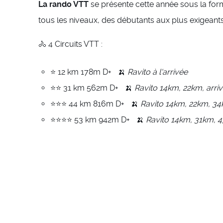
La rando VTT
se présente cette année sous la form
tous les niveaux, des débutants aux plus exigeants
🚴 4 Circuits VTT :
⭐ 12 km 178m D+ 🍌
Ravito à l'arrivée
⭐⭐ 31 km 562m D+ 🍌
Ravito 14km, 22km, arri
⭐⭐⭐ 44 km 816m D+ 🍌
Ravito 14km, 22km, 34
⭐⭐⭐⭐ 53 km 942m D+ 🍌
Ravito 14km, 31km, 4