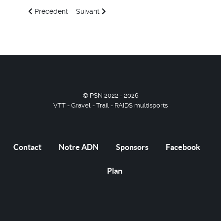
Article précédent : Bonnes fêtes de fin d'année
Article suivant : Traversée de la Haute-Savoie
Précédent
Suivant
© PSN 2022 - 2026
VTT - Gravel - Trail - RAIDS multisports
Contact
Notre ADN
Sponsors
Facebook
Plan