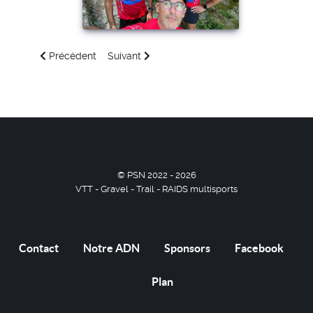
Article précédent : Plougastel Noz Trail 2024 🏃🏾 Rechargez
Article suivant : SaintéLyon 2023: pour amate
Précédent
Suivant
© PSN 2022 - 2026
VTT - Gravel - Trail - RAIDS multisports
Contact
Notre ADN
Sponsors
Facebook
Plan